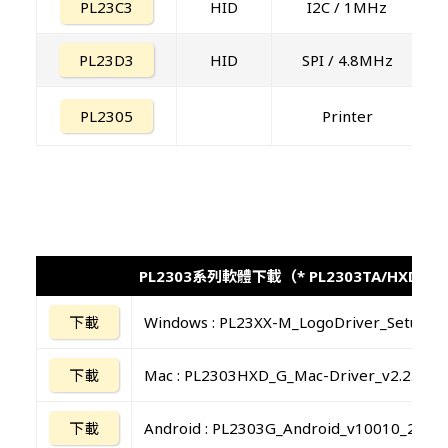
PL23C3
HID
I2C / 1MHz
PL23D3
HID
SPI / 4.8MHz
PL2305
Printer
PL2303系列軟體下載（* PL2303TA/HXD/R
下載
Windows : PL23XX-M_LogoDriver_Setup_45
下載
Mac : PL2303HXD_G_Mac-Driver_v2.2.11_2
下載
Android : PL2303G_Android_v10010_20250