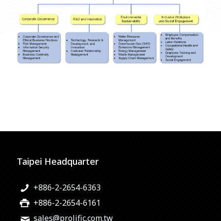
Taipei Headquarter
+886-2-2654-6363
+886-2-2654-6161
sales@prolific.com.tw