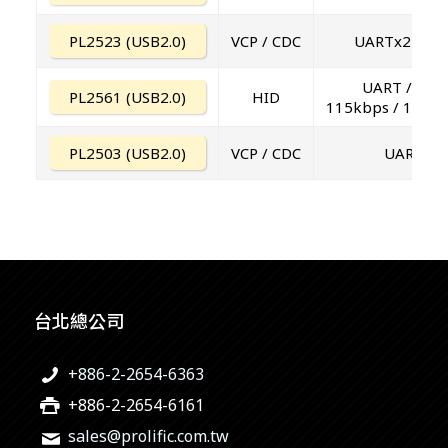
PL2523 (USB2.0)
VCP / CDC
UARTx2 / 2
UART / I2C /
PL2561 (USB2.0)
HID
115kbps / 1MHz
PL2503 (USB2.0)
VCP / CDC
UARTx1.
台北總公司
+886-2-2654-6363
+886-2-2654-6161
sales@prolific.com.tw